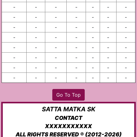
-
-
-
-
-
-
-
-
-
-
-
-
-
-
-
-
-
-
-
-
-
-
-
-
-
-
-
-
-
-
-
-
-
-
-
-
-
-
-
-
-
-
-
-
-
-
-
-
-
-
-
-
-
-
-
-
Go To Top
SATTA MATKA SK
CONTACT
XXXXXXXXXXX
ALL RIGHTS RESERVED ® (2012-2026)