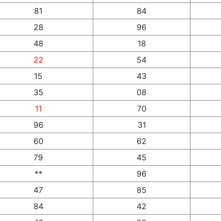
81
84
28
96
48
18
22
54
15
43
35
08
11
70
96
31
60
62
79
45
**
96
47
85
84
42