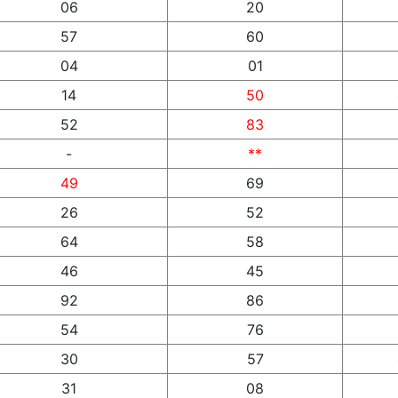
06
20
57
60
04
01
14
50
52
83
-
**
49
69
26
52
64
58
46
45
92
86
54
76
30
57
31
08