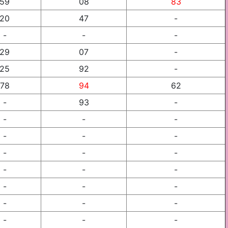
59
08
83
20
47
-
-
-
-
29
07
-
25
92
-
78
94
62
-
93
-
-
-
-
-
-
-
-
-
-
-
-
-
-
-
-
-
-
-
-
-
-