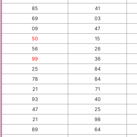
85
41
69
03
09
47
50
15
56
26
99
36
25
84
78
84
21
71
93
40
47
25
21
98
89
64