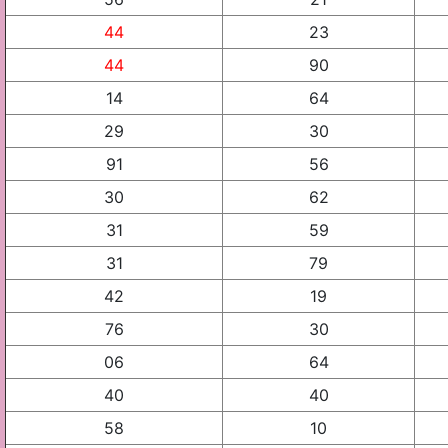
44
23
44
90
14
64
29
30
91
56
30
62
31
59
31
79
42
19
76
30
06
64
40
40
58
10