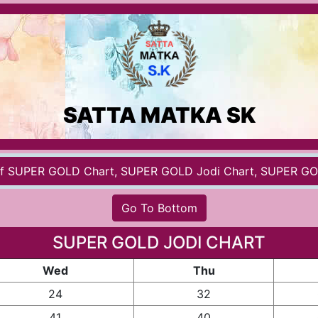
SATTA MATKA SK
 of SUPER GOLD Chart, SUPER GOLD Jodi Chart, SUPER GO
Go To Bottom
SUPER GOLD JODI CHART
Wed
Thu
24
32
41
40