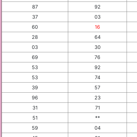
87
92
37
03
60
16
28
64
03
30
69
76
53
92
53
74
39
57
96
23
31
71
51
**
59
04