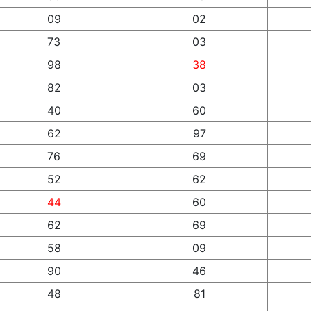
09
02
73
03
98
38
82
03
40
60
62
97
76
69
52
62
44
60
62
69
58
09
90
46
48
81