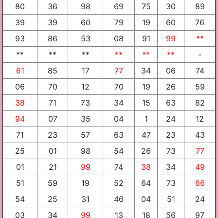
80
36
98
69
75
30
89
39
39
60
79
19
60
76
93
86
53
08
91
99
**
**
**
**
**
**
**
-
61
85
17
77
34
06
74
06
70
12
70
19
26
59
38
71
73
34
15
63
82
94
07
35
04
1
24
12
71
23
57
63
47
23
43
25
01
98
54
26
73
77
01
21
99
74
38
34
49
51
59
19
52
64
73
66
54
25
31
46
04
51
24
03
34
99
13
18
56
97