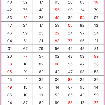
40
32
17
95
28
63
16
42
75
48
55
90
24
79
53
61
25
49
89
94
07
47
34
17
59
05
92
13
46
59
25
22
24
97
24
04
51
31
83
77
95
21
31
67
79
56
42
45
81
20
77
57
02
43
09
99
38
18
82
00
95
47
28
05
91
62
42
47
93
58
45
41
35
06
88
25
36
49
15
67
14
87
95
14
85
10
19
53
65
43
59
24
87
62
90
88
12
27