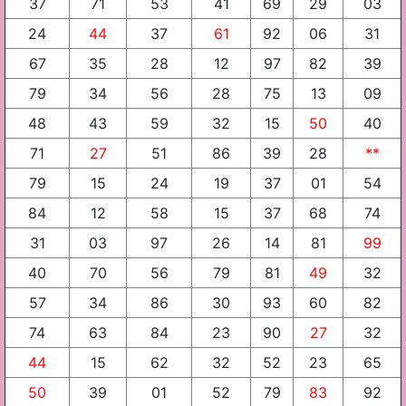
37
71
53
41
69
29
03
24
44
37
61
92
06
31
67
35
28
12
97
82
39
79
34
56
28
75
13
09
48
43
59
32
15
50
40
71
27
51
86
39
28
**
79
15
24
19
37
01
54
84
12
58
15
37
68
74
31
03
97
26
14
81
99
40
70
56
79
81
49
32
57
34
86
30
93
60
82
74
63
84
23
90
27
32
44
15
62
32
52
23
65
50
39
01
52
79
83
92