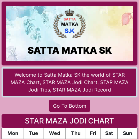
SATTA MATKA SK
Welcome to Satta Matka SK the world of STAR
MAZA Chart, STAR MAZA Jodi Chart, STAR MAZA
Jodi Tips, STAR MAZA Jodi Record
Go To Bottom
STAR MAZA JODI CHART
Mon
Tue
Wed
Thu
Fri
Sat
Sun