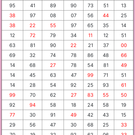
95
41
89
90
73
51
13
38
97
08
07
56
44
25
38
22
55
97
65
35
14
12
72
79
34
11
12
51
63
81
90
22
21
37
00
69
32
74
78
86
48
66
14
68
27
78
54
81
49
14
45
63
47
99
71
51
14
28
54
92
25
93
61
99
70
62
27
83
55
50
92
94
58
18
24
58
19
77
30
91
49
42
43
15
29
56
47
30
68
25
33
70
19
32
92
62
06
33