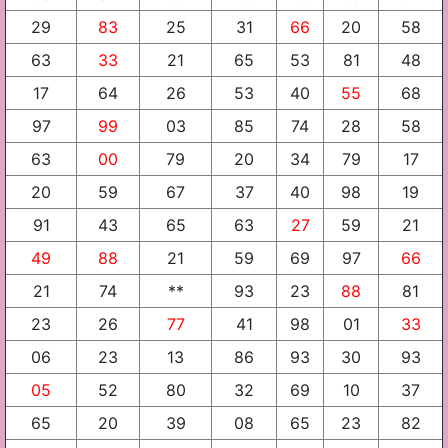
29
83
25
31
66
20
58
63
33
21
65
53
81
48
17
64
26
53
40
55
68
97
99
03
85
74
28
58
63
00
79
20
34
79
17
20
59
67
37
40
98
19
91
43
65
63
27
59
21
49
88
21
59
69
97
66
21
74
**
93
23
88
81
23
26
77
41
98
01
33
06
23
13
86
93
30
93
05
52
80
32
69
10
37
65
20
39
08
65
23
82