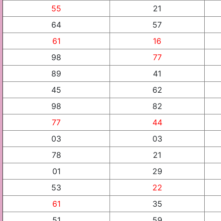
55
21
64
57
61
16
98
77
89
41
45
62
98
82
77
44
03
03
78
21
01
29
53
22
61
35
51
59