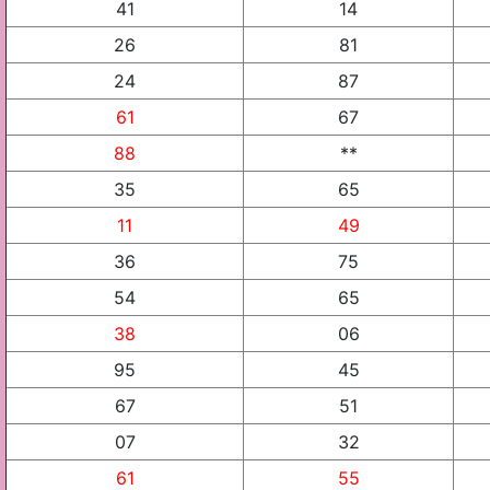
41
14
26
81
24
87
61
67
88
**
35
65
11
49
36
75
54
65
38
06
95
45
67
51
07
32
61
55