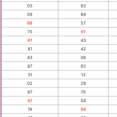
03
62
09
69
88
57
75
61
61
43
81
42
43
06
87
82
31
13
02
29
87
70
61
04
19
94