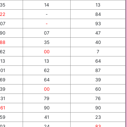
35
14
13
22
-
84
07
-
93
90
07
47
88
35
40
62
00
7
13
13
64
01
62
87
69
64
39
39
00
60
31
79
76
61
90
90
59
41
23
03
24
83