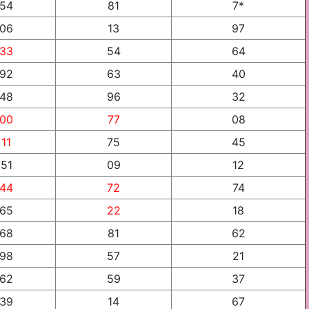
54
81
7*
06
13
97
33
54
64
92
63
40
48
96
32
00
77
08
11
75
45
51
09
12
44
72
74
65
22
18
68
81
62
98
57
21
62
59
37
39
14
67