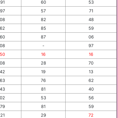
91
60
53
97
57
71
08
82
48
62
85
59
60
87
06
08
-
97
50
16
16
08
28
70
42
19
13
63
76
62
43
81
40
02
53
56
79
81
59
21
29
72