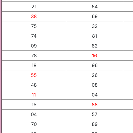
21
54
38
69
75
32
74
81
09
82
78
16
18
96
55
26
48
08
11
04
15
88
04
57
70
89