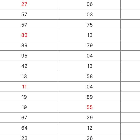
27
06
57
03
57
75
83
13
89
79
95
04
42
13
13
58
11
04
19
89
19
55
67
29
64
12
23
26