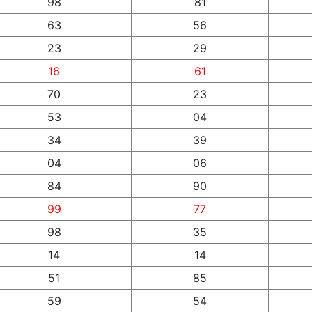
98
81
63
56
23
29
16
61
70
23
53
04
34
39
04
06
84
90
99
77
98
35
14
14
51
85
59
54