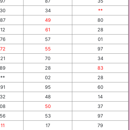
97
87
35
30
34
**
87
49
80
12
61
28
76
57
01
72
55
97
21
70
34
89
28
83
**
02
28
91
95
60
32
48
14
08
50
37
56
53
97
11
17
79