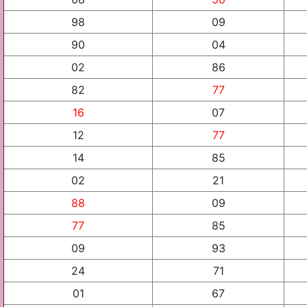
98
09
90
04
02
86
82
77
16
07
12
77
14
85
02
21
88
09
77
85
09
93
24
71
01
67