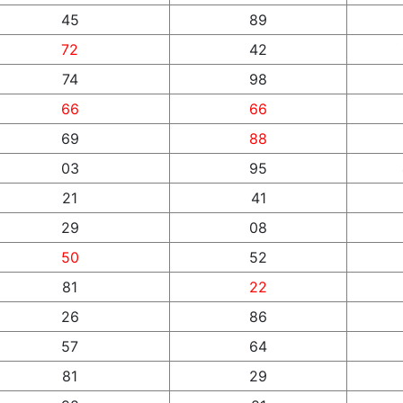
45
89
72
42
74
98
66
66
69
88
03
95
21
41
29
08
50
52
81
22
26
86
57
64
81
29