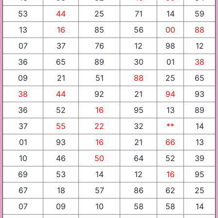
53
44
25
71
14
59
13
16
85
56
00
88
07
37
76
12
98
12
36
65
89
30
01
38
09
21
51
88
25
65
38
44
92
21
94
93
36
52
16
95
13
89
37
55
22
32
**
14
01
93
16
21
66
13
10
46
50
64
52
39
69
53
14
12
16
95
67
18
57
86
62
25
07
09
10
58
58
14