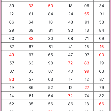
39
33
50
18
96
34
12
81
84
24
55
31
86
64
18
48
91
58
29
69
81
90
13
84
60
83
30
08
71
09
87
67
81
41
15
16
49
97
65
47
97
00
57
63
98
72
83
19
37
03
87
40
99
63
83
57
03
17
12
87
19
86
52
12
27
79
14
51
64
72
74
32
52
35
56
86
18
66