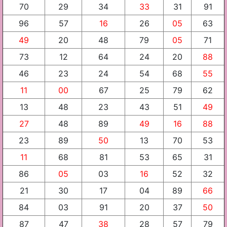
70
29
34
33
31
91
96
57
16
26
05
63
49
20
48
79
05
71
73
12
64
24
20
88
46
23
24
54
68
55
11
00
67
25
79
62
13
48
23
43
51
49
27
48
89
49
16
88
23
89
50
13
70
53
11
68
81
53
65
31
86
05
03
16
52
32
21
30
17
04
89
66
84
03
91
20
37
50
87
47
38
28
57
79