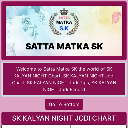
SATTA MATKA SK
Welcome to Satta Matka SK the world of SK
KALYAN NIGHT Chart, SK KALYAN NIGHT Jodi
Chart, SK KALYAN NIGHT Jodi Tips, SK KALYAN
NIGHT Jodi Record
Go To Bottom
SK KALYAN NIGHT JODI CHART