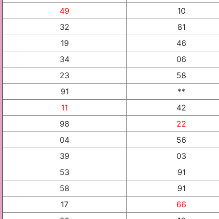
49
10
32
81
19
46
34
06
23
58
91
**
11
42
98
22
04
56
39
03
53
91
58
91
17
66