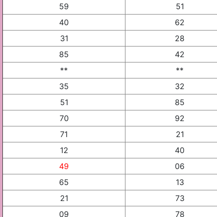
59
51
40
62
31
28
85
42
**
**
35
32
51
85
70
92
71
21
12
40
49
06
65
13
21
73
09
78