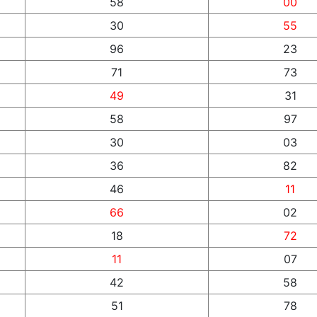
58
00
30
55
96
23
71
73
49
31
58
97
30
03
36
82
46
11
66
02
18
72
11
07
42
58
51
78