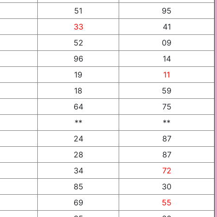
51
95
33
41
52
09
96
14
19
11
18
59
64
75
**
**
24
87
28
87
34
72
85
30
69
55