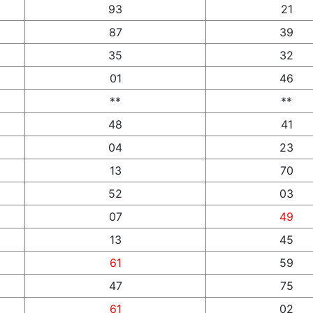
93
21
87
39
35
32
01
46
**
**
48
41
04
23
13
70
52
03
07
49
13
45
61
59
47
75
61
02