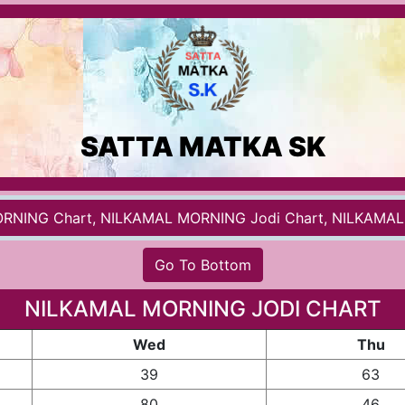
SATTA MATKA SK
MORNING Chart, NILKAMAL MORNING Jodi Chart, NILKAMA
Go To Bottom
NILKAMAL MORNING JODI CHART
Wed
Thu
39
63
80
46