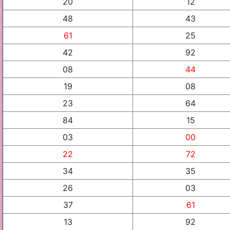
20
12
48
43
61
25
42
92
08
44
19
08
23
64
84
15
03
00
22
72
34
35
26
03
37
61
13
92