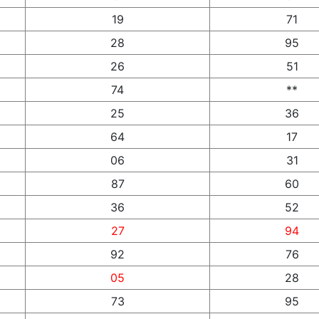
19
71
28
95
26
51
74
**
25
36
64
17
06
31
87
60
36
52
27
94
92
76
05
28
73
95