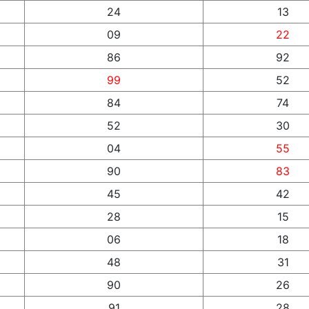
24
13
09
22
86
92
99
52
84
74
52
30
04
55
90
83
45
42
28
15
06
18
48
31
90
26
91
28