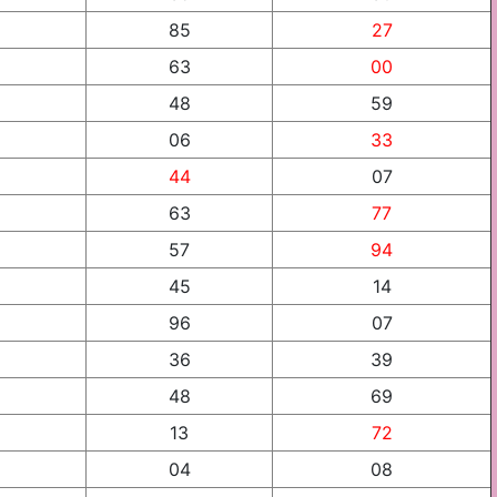
85
27
63
00
48
59
06
33
44
07
63
77
57
94
45
14
96
07
36
39
48
69
13
72
04
08