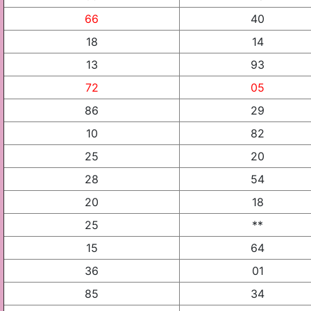
66
40
18
14
13
93
72
05
86
29
10
82
25
20
28
54
20
18
25
**
15
64
36
01
85
34