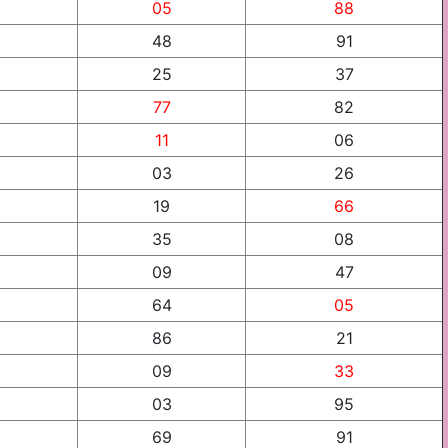
05
88
48
91
25
37
77
82
11
06
03
26
19
66
35
08
09
47
64
05
86
21
09
33
03
95
69
91