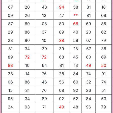
67
20
43
94
58
81
18
09
26
12
47
**
81
09
87
69
08
80
66
69
85
29
86
37
89
40
20
62
23
80
10
38
59
07
79
81
34
39
39
18
67
36
89
72
72
68
45
60
69
83
10
64
81
13
49
50
23
14
76
26
84
74
01
06
86
46
56
60
32
74
15
31
70
08
92
26
51
95
34
89
02
52
84
53
24
93
71
49
48
96
79