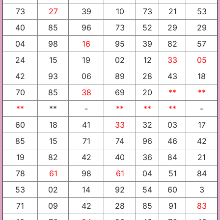
73
27
39
10
73
21
53
40
85
96
73
52
29
29
04
98
16
95
39
82
57
24
15
19
02
12
33
05
42
93
06
89
28
43
18
70
85
38
69
20
**
**
**
**
-
**
**
**
-
60
18
41
33
32
03
17
85
15
71
74
96
46
42
19
82
42
40
36
84
21
78
61
98
61
04
51
84
53
02
14
92
54
60
3
71
09
42
28
85
91
83