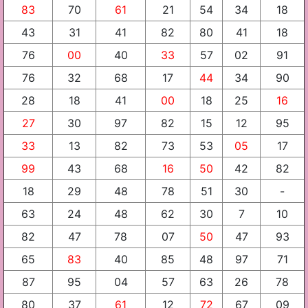
83
70
61
21
54
34
18
43
31
41
82
80
41
18
76
00
40
33
57
02
91
76
32
68
17
44
34
90
28
18
41
00
18
25
16
27
30
97
82
15
12
95
33
13
82
73
53
05
17
99
43
68
16
50
42
82
18
29
48
78
51
30
-
63
24
48
62
30
7
10
82
47
78
07
50
47
93
65
83
40
85
48
97
71
87
95
04
57
63
26
78
80
37
61
12
72
67
09