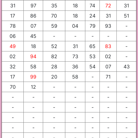
31
97
35
18
74
72
31
17
86
70
18
24
31
51
78
07
59
04
79
93
-
06
45
-
-
-
-
-
49
18
52
31
65
83
-
02
94
82
73
53
02
-
32
58
28
36
54
07
43
17
99
20
58
-
71
-
70
12
-
-
-
-
-
-
-
-
-
-
-
-
-
-
-
-
-
-
-
-
-
-
-
-
-
-
-
-
-
-
-
-
-
-
-
-
-
-
-
-