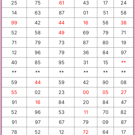
25
75
61
43
17
24
14
63
87
01
51
58
99
42
44
16
56
38
52
58
49
69
79
71
71
79
73
87
80
19
12
96
79
36
84
97
40
85
95
31
15
**
**
**
**
**
**
**
59
44
59
42
90
08
55
02
23
00
05
27
91
16
84
20
84
47
52
96
53
11
70
82
91
97
67
79
09
87
78
52
12
72
64
17