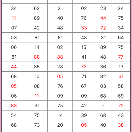
34
62
21
02
23
24
11
89
40
76
44
75
07
42
48
33
72
34
53
81
81
48
31
64
06
14
02
15
89
75
81
88
88
41
48
77
44
85
28
72
36
13
68
10
05
71
82
61
05
08
76
67
03
58
06
11
09
09
68
69
83
91
75
42
-
72
54
75
14
39
68
43
68
73
20
05
40
38