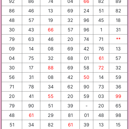
92
86
74
04
66
82
89
86
46
13
69
24
51
82
48
57
19
32
96
45
18
30
43
66
57
96
1
31
79
63
46
20
74
71
**
09
14
08
69
42
76
13
04
75
32
68
01
61
57
30
17
88
69
58
72
32
56
31
08
42
50
14
59
71
78
34
62
90
73
36
20
41
55
20
59
03
99
79
90
51
39
-
20
65
48
61
29
81
01
48
98
51
34
82
61
39
13
15