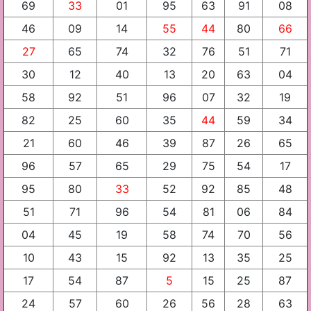
69
33
01
95
63
91
08
46
09
14
55
44
80
66
27
65
74
32
76
51
71
30
12
40
13
20
63
04
58
92
51
96
07
32
19
82
25
60
35
44
59
34
21
60
46
39
87
26
65
96
57
65
29
75
54
17
95
80
33
52
92
85
48
51
71
96
54
81
06
84
04
45
19
58
74
70
56
10
43
15
92
13
35
25
17
54
87
5
15
25
87
24
57
60
26
56
28
63