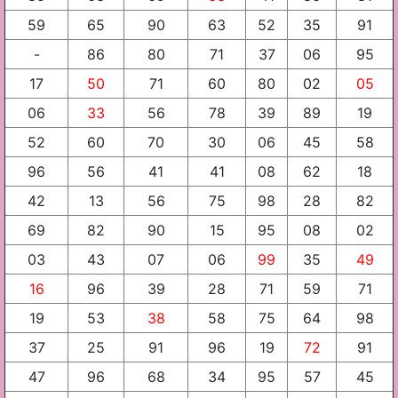
59
65
90
63
52
35
91
-
86
80
71
37
06
95
17
50
71
60
80
02
05
06
33
56
78
39
89
19
52
60
70
30
06
45
58
96
56
41
41
08
62
18
42
13
56
75
98
28
82
69
82
90
15
95
08
02
03
43
07
06
99
35
49
16
96
39
28
71
59
71
19
53
38
58
75
64
98
37
25
91
96
19
72
91
47
96
68
34
95
57
45