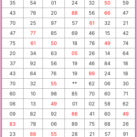
35
54
01
24
32
50
59
43
76
20
88
56
66
47
70
25
97
57
61
32
21
47
77
85
69
46
15
42
75
61
50
18
78
49
74
20
34
63
05
26
14
64
37
92
56
19
46
84
18
43
64
76
19
99
24
18
70
32
55
**
62
06
30
60
10
98
85
70
60
71
06
13
49
01
02
58
62
09
82
92
66
41
60
49
83
78
06
89
75
68
26
23
88
55
28
21
57
91