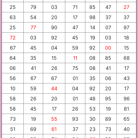
25
79
03
71
85
47
27
63
54
20
17
98
37
37
25
77
90
47
14
07
97
72
03
92
45
19
03
18
67
45
04
59
92
00
15
64
35
15
11
08
85
68
06
41
26
75
08
41
17
56
67
67
01
35
06
43
10
59
44
04
92
20
17
58
26
20
01
48
95
96
58
45
17
26
53
19
81
73
19
55
93
30
89
65
51
69
61
37
23
73
40