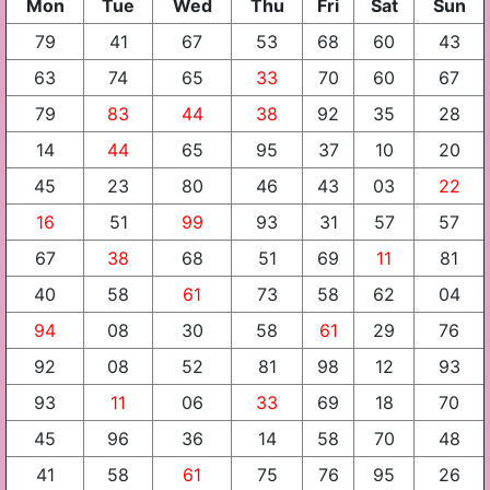
Mon
Tue
Wed
Thu
Fri
Sat
Sun
79
41
67
53
68
60
43
63
74
65
33
70
60
67
79
83
44
38
92
35
28
14
44
65
95
37
10
20
45
23
80
46
43
03
22
16
51
99
93
31
57
57
67
38
68
51
69
11
81
40
58
61
73
58
62
04
94
08
30
58
61
29
76
92
08
52
81
98
12
93
93
11
06
33
69
18
70
45
96
36
14
58
70
48
41
58
61
75
76
95
26