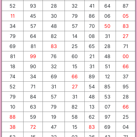
52
93
28
32
41
64
87
11
45
30
79
86
06
05
34
57
48
57
70
50
83
79
64
82
14
08
31
27
69
81
83
25
65
28
71
81
99
76
60
21
48
00
18
90
32
15
31
51
66
74
34
69
66
89
12
37
52
71
31
27
54
85
95
79
84
57
31
48
53
28
10
63
79
82
13
07
66
88
59
19
58
62
97
25
38
72
47
15
83
69
04