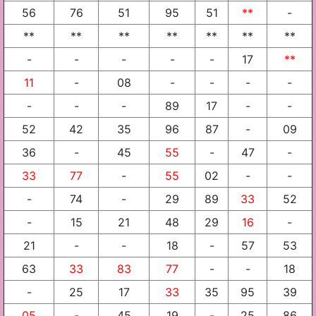
56
76
51
95
51
**
-
**
**
**
**
**
**
**
-
-
-
-
-
17
**
11
-
08
-
-
-
-
-
-
-
89
17
-
-
52
42
35
96
87
-
09
36
-
45
55
-
47
-
33
77
-
55
02
-
-
-
74
-
29
89
33
52
-
15
21
48
29
16
-
21
-
-
18
-
57
53
63
33
83
77
-
-
18
-
25
17
33
35
95
39
05
-
45
19
-
25
86