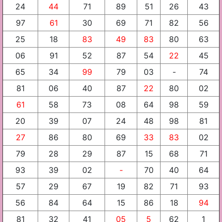
24
44
71
89
51
26
43
97
61
30
69
71
82
56
25
18
83
49
83
80
63
06
91
52
87
54
22
45
65
34
99
79
03
-
74
81
06
40
87
22
80
02
61
58
73
08
64
98
59
20
39
07
24
48
98
81
27
86
80
69
33
83
02
79
28
29
87
15
68
71
93
39
02
-
70
40
64
57
29
67
19
82
71
93
56
84
64
15
86
18
94
81
32
41
05
5
62
1