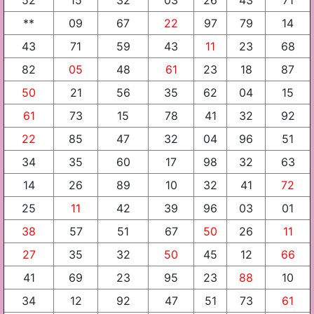
52
15
32
03
26
43
71
**
09
67
22
97
79
14
43
71
59
43
11
23
68
82
05
48
61
23
18
87
50
21
56
35
62
04
15
61
73
15
78
41
32
92
22
85
47
32
04
96
51
34
35
60
17
98
32
63
14
26
89
10
32
41
72
25
11
42
39
96
03
01
38
57
51
67
50
26
11
27
35
32
50
45
12
66
41
69
23
95
23
88
10
34
12
92
47
51
73
61