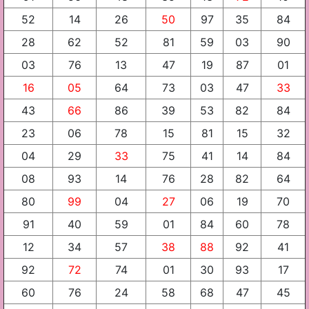
52
14
26
50
97
35
84
28
62
52
81
59
03
90
03
76
13
47
19
87
01
16
05
64
73
03
47
33
43
66
86
39
53
82
84
23
06
78
15
81
15
32
04
29
33
75
41
14
84
08
93
14
76
28
82
64
80
99
04
27
06
19
70
91
40
59
01
84
60
78
12
34
57
38
88
92
41
92
72
74
01
30
93
17
60
76
24
58
68
47
45