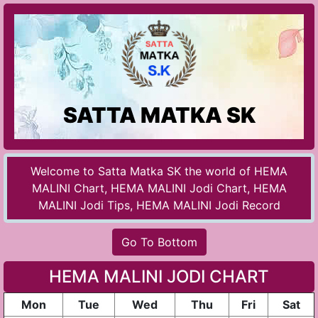
SATTA MATKA SK
Welcome to Satta Matka SK the world of HEMA
MALINI Chart, HEMA MALINI Jodi Chart, HEMA
MALINI Jodi Tips, HEMA MALINI Jodi Record
Go To Bottom
HEMA MALINI JODI CHART
Mon
Tue
Wed
Thu
Fri
Sat