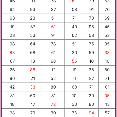
46
91
78
61
39
63
64
93
37
08
91
70
63
23
51
71
70
69
19
87
61
40
98
45
23
53
91
62
08
53
98
64
78
51
75
35
88
68
61
20
59
33
67
13
68
55
10
10
26
88
12
19
25
80
96
21
52
11
87
71
42
33
80
60
71
01
81
60
31
10
20
05
18
47
72
30
80
43
38
79
30
73
94
57