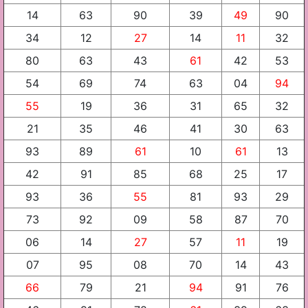
14
63
90
39
49
90
34
12
27
14
11
32
80
63
43
61
42
53
54
69
74
63
04
94
55
19
36
31
65
32
21
35
46
41
30
63
93
89
61
10
61
13
42
91
85
68
25
17
93
36
55
81
93
29
73
92
09
58
87
70
06
14
27
57
11
19
07
95
08
70
14
43
66
79
21
94
91
76