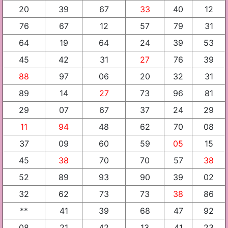
20
39
67
33
40
12
76
67
12
57
79
31
64
19
64
24
39
53
45
42
31
27
76
39
88
97
06
20
32
31
89
14
27
73
96
81
29
07
67
37
24
29
11
94
48
62
70
08
37
09
60
59
05
15
45
38
70
70
57
38
52
89
93
90
39
02
32
62
73
73
38
86
**
41
39
68
47
92
08
21
42
13
41
23