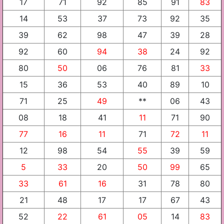
17
71
92
85
91
83
14
53
37
73
92
35
39
62
98
47
39
28
92
60
94
38
24
92
80
50
06
76
81
33
15
36
53
40
89
10
71
25
49
**
06
43
08
18
41
11
71
90
77
16
11
71
72
11
12
98
54
55
39
59
5
33
20
50
99
65
33
61
16
31
78
80
21
48
17
17
67
43
52
22
61
05
14
83