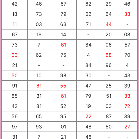
42
46
67
62
29
46
18
73
79
02
64
33
11
03
63
71
44
-
67
19
14
-
20
08
73
7
61
84
06
57
33
62
75
4
88
70
21
-
-
84
96
4
50
10
98
30
-
43
91
61
55
47
25
39
85
31
61
79
51
33
42
81
52
19
03
72
56
65
95
22
87
39
97
93
01
48
60
27
31
7
21
46
-
-